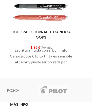
BOLIGRAFO
0
BOLIGRAFO BORRABLE CARIOCA
Boligrafo bi
OOPS
escritura f
Cuerpo clás
1,95
€
IVA incl.
capuchón y tap
Escritura fluida
con el bolígrafo
n
Tinta de bas
Carioca oops Clic.La
tinta es sensible
secado rápido 
al calor
y puede ser borrada por
de 0,8 mm
fricción. El borrador innovador se
encuentra en la parte superior de la
pluma. Retráctil.
Hay
recambios.
Caracteristicas - escritura
POSCA
suave - tinta borrable - relleno
reemplazable - borrador - material:
plástico - línea de escritura 0.7 mm. -
MÁS INFO