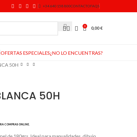
+34 640 158 800
CONTACTO
FAQS
0
0,00
€
OFERTAS ESPECIALES
¿NO LO ENCUENTRAS?
NCA 50H
BLANCA 50H
el de 180grs. Ideal para manualidades, dibujo,