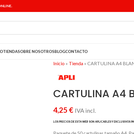
NLINE.
IO
TIENDA
SOBRE NOSOTROS
BLOG
CONTACTO
Inicio
»
Tienda
»
CARTULINA A4 BLA
CARTULINA A4 
4,25
€
IVA incl.
Paquete de 50 cartulinas tamaño A4. Pap