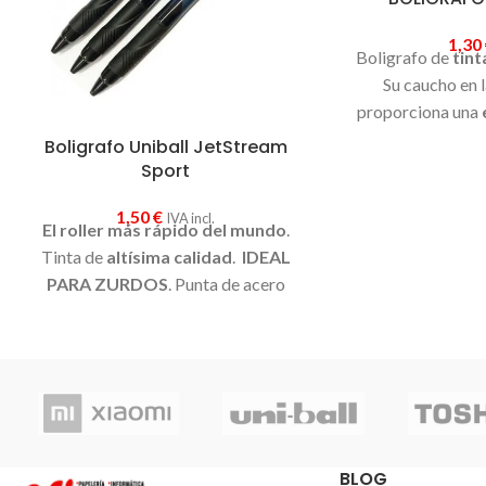
1,30
Boligrafo de
tint
Su caucho en l
proporciona una
suave
.
Punt
Boligrafo Uniball JetStream
Diámetro de bo
Sport
traz
1,50
€
IVA incl.
El roller más rápido del mundo
.
Tinta de
altísima calidad
.
IDEAL
PARA ZURDOS
. Punta de acero
inoxidable.
Con bola de 1,0mm
fabricada en carburo de tungsteno.
Diseño juvenil y retráctil. Cuerpo de
plástico. Su exclusiva tinta hace que la
escritura sea tan cómoda que el
escribir se convierta en todo un placer.
Ideal para coger apuntes con
gran
BLOG