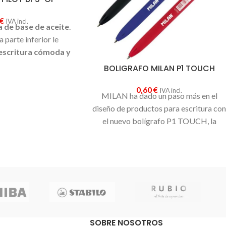
€
IVA incl.
a de base de aceite
.
a parte inferior le
escritura cómoda y
a indeformable
.
BOLIGRAFO MILAN P1 TOUCH
la: 1mm. Ancho de
o: 0.4mm
0,60
€
IVA incl.
MILAN ha dado un paso más en el
diseño de productos para escritura co
el nuevo bolígrafo P1 TOUCH, la
misma
calidad y simplicidad
de la
clásica goma 430 aplicada a un
bolígrafo.
Económico y con grandes
prestaciones
: 1.200 mts de escritura,
retráctil
,
tacto de goma
y cuerpo del
mismo color de la tinta.
SOBRE NOSOTROS