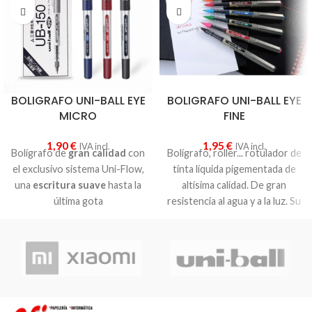
BOLIGRAFO UNI-BALL EYE
BOLIGRAFO UNI-BALL EYE
MICRO
FINE
1,90
€
1,95
€
IVA incl.
IVA incl.
Bolígrafo de
gran calidad
con
Bolígrafo, roller... rotulador de
el exclusivo sistema Uni-Flow,
tinta líquida pigementada de
una
escritura suave
hasta la
altísima calidad. De gran
última gota
resistencia al agua y a la luz. Su
El Eye Micro utiliza tinta Uni
exclusivo sistema de control
Super Ink, que no se atenúa,
de tinta evita goteo y da una
es
resistente al agua
y evita
gran suavidad de escritura.
la manipulación
Cuerpo y capuchón plástico.
Bolígrafo de tinta líquida, en
Clip metálico. Punta de bola
tres colores:
azul, rojo o
con trazo medio. Uni-Ball