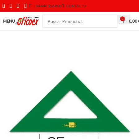
+34 640 158 800
CONTACTO
0
MENU
0,00