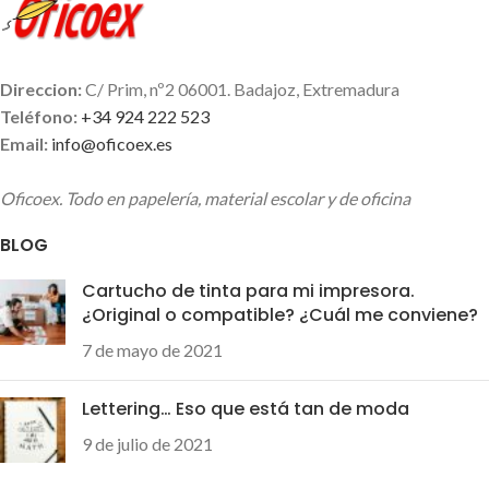
negro
; con trasera de
tiene los bolígrafos y roller de
cartulina; crea líneas ultrafinas
más alta calidad del mercado a
con su punta de
0,5 mm
,
un precio muy económico.
perfectas para escritura
Recomendable 100%
Direccion:
C/ Prim, nº2 06001. Badajoz, Extremadura
técnica y letra pequeña
Teléfono:
+34 924 222 523
Punta de acero inoxidable con
Email:
info@oficoex.es
bola de carburo de tungsteno;
este bolígrafo no se romperá
Oficoex. Todo en papelería, material escolar y de oficina
cuando más lo necesites
Agarre cómodo,
excelente
BLOG
tanto para usuarios diestros
como para
zurdos
, que
Cartucho de tinta para mi impresora.
asegura que podrás seguir
¿Original o compatible? ¿Cuál me conviene?
escribiendo todo el día
7 de mayo de 2021
Lettering… Eso que está tan de moda
9 de julio de 2021