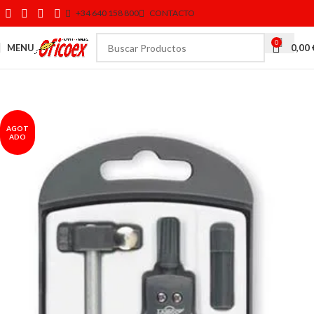
+34 640 158 800
CONTACTO
0
MENU
0,00
AGOT
ADO