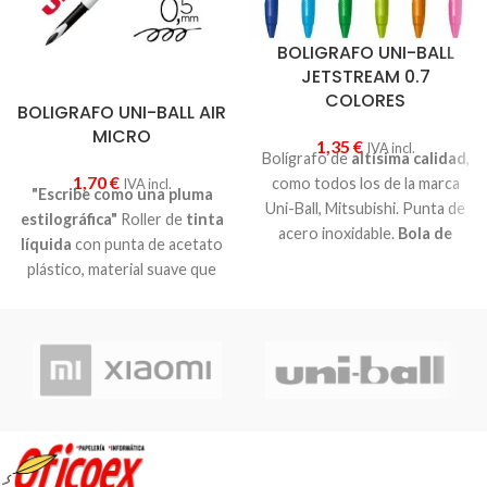
BOLIGRAFO UNI-BALL
JETSTREAM 0.7
COLORES
BOLIGRAFO UNI-BALL AIR
MICRO
1,35
€
IVA incl.
Bolígrafo de
altísima calidad
,
1,70
€
como todos los de la marca
IVA incl.
"Escribe como una pluma
Uni-Ball, Mitsubishi. Punta de
estilográfica"
Roller de
tinta
acero inoxidable.
Bola de
líquida
con punta de acetato
0.7mm
.
Retráctil
. Tinta
plástico, material suave que
pigmetada de
gran
permite ajustar el ancho y la
resistencia al agua y a la luz
.
intensidad de la escritura
,
Ofrece una escritura más
dependiendo de la presión y
suave y rápida aún que la tinta
del ángulo de escritura. Punta
de gel. Anti falsificación y
de bola 0,5 mm.Tres colores
secado instantáneo.
Ideal
de cuerpo diferente, pero
para zurdos
.
TODOS ESCRIBEN EN
NEGRO
. Elige tu favorito en