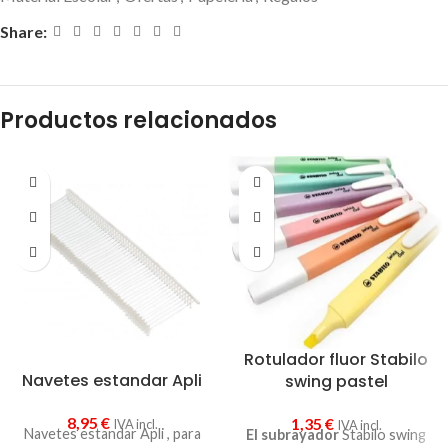
Share:
Productos relacionados
Rotulador fluor Stabilo
Navetes estandar Apli
swing pastel
8,95
€
1,35
€
IVA incl.
IVA incl.
Navetes estandar Apli , para
El subrayador
Stabilo swing