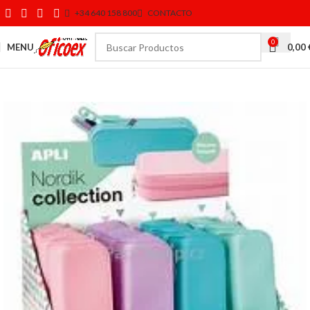
+34 640 158 800
CONTACTO
0
MENU
0,00