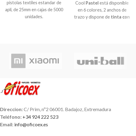
pistolas textiles estandar de
Cool
Pastel
está disponible
apli, de 25mm en cajas de 5000
en 6 colores, 2 anchos de
unidades.
trazo y dispone de
tinta con
base al agua
y tecnología
antisecado. Rotuladores de
cuerpo estrecho con pestaña
para sujetar en bolsillos
etc..Marcador
Direccion:
C/ Prim, nº2 06001. Badajoz, Extremadura
Teléfono:
+34 924 222 523
Email:
info@oficoex.es