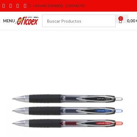
+34 640 158 800
CONTACTO
0
MENU
0,00