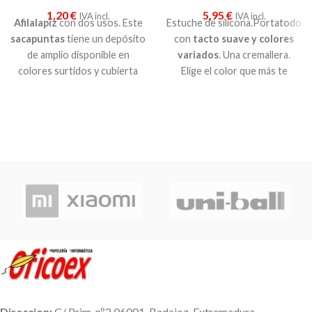
1,20
€
5,95
€
IVA incl.
IVA incl.
Afilalapiz
con dos usos. Este
Estuche de silicona.Portatodo
sacapuntas
tiene un depósito
con
tacto suave y colores
de amplio disponible en
variados
. Una cremallera.
colores surtidos y cubierta
Elige el color que más te
traslúcida. Apto para
lápices
guste.
HB y jumbo.
Direccion:
C/ Prim, nº2 06001. Badajoz, Extremadura