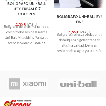
BOLIGRAFO UNI-BALL
JETSTREAM 0.7
COLORES
BOLIGRAFO UNI-BALL EYE
FINE
1,35
€
IVA incl.
Bolígrafo de
altísima calidad
,
1,95
€
como todos los de la marca
IVA incl.
Bolígrafo, roller... rotulador de
Uni-Ball, Mitsubishi. Punta de
tinta líquida pigementada de
acero inoxidable.
Bola de
altísima calidad. De gran
0.7mm
.
Retráctil
. Tinta
resistencia al agua y a la luz. Su
pigmetada de
gran
exclusivo sistema de control
resistencia al agua y a la luz
.
de tinta evita goteo y da una
Ofrece una escritura más
gran suavidad de escritura.
suave y rápida aún que la tinta
Cuerpo y capuchón plástico.
de gel. Anti falsificación y
Clip metálico. Punta de bola
secado instantáneo.
Ideal
con trazo medio. Uni-Ball
para zurdos
.
tiene los bolígrafos y roller de
más alta calidad del mercado a
un precio muy económico.
Recomendable 100%