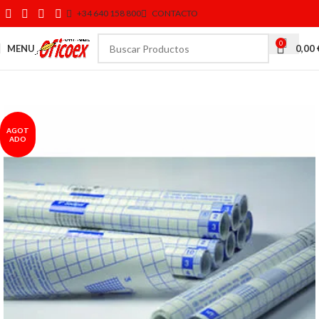
+34 640 158 800
CONTACTO
0
MENU
0,00
AGOT
ADO