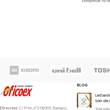
completar tu te
Protect permite comprobar los
de venta.
Co
billetes de manera
rápida, fácil y
portamone
fiable
directamente en el punto de
impresora térm
venta. Indica los billetes sospechosos
mm., un paquete
por medio de la barra LED y de una
libres de bisfe
señal acústica de advertencia. El
códigos de ba
detector de billetes con detección
andadura, App
automática de divisa no tiene
funciones adicionales y por lo tanto se
puede evitar una reconfiguración por
error.
BLOG
Letteri
tan de
Direccion:
C/ Prim, nº2 06001. Badajoz,
9 de juli