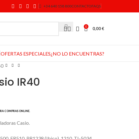
+34 640 158 800
CONTACTO
FAQS
0
0,00
€
OFERTAS ESPECIALES
¿NO LO ENCUENTRAS?
40
sio IR40
ladoras Casio.
0, FR510, PR1238 (Ibico), 1210, TI-5034.