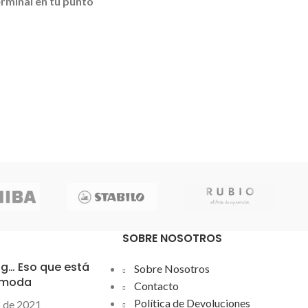
rminal en tu punto
nsta de un
cajón
das
estándar, una
ica
de tickets de 80
 de
8 rollos
de papel
nol y un
lector de
rras
. Comienza tu
rox te acompaña.
SOBRE NOSOTROS
ng… Eso que está
Sobre Nosotros
 moda
Contacto
Política de Devoluciones
o de 2021