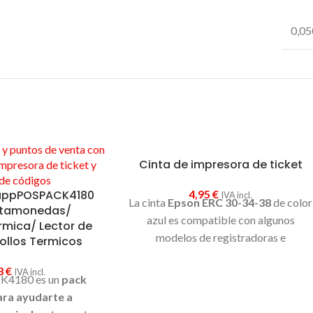
0,05
Cinta de impresora de ticket
 appPOSPACK4180
4,95
€
IVA incl.
La cinta
Epson ERC 30-34-38
de color
rtamonedas/
azul es compatible con algunos
rmica/ Lector de
modelos de registradoras e
ollos Termicos
impresoras de tpv mas vendidos,
8
€
incluso modelos que no son de marca
IVA incl.
K4180 es un
pack
Epson.
ra ayudarte a