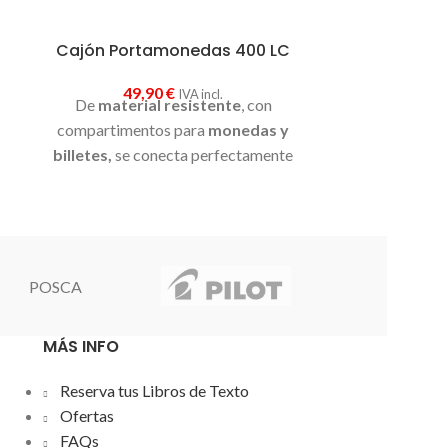
Cajón Portamonedas 400 LC
Lector de 
Honeywell 
49,90
€
IVA incl.
De
material resistente
, con
99
Basado en la 
compartimentos para
monedas y
de una sola 
billetes,
se conecta perfectamente
mundo, el
con la impresora de ticket. Excelente
Honeywell 
elección a muy buen precio
rendimi
prácticamen
de barra li
POSCA
baja calidad 
MÁS INFO
Reserva tus Libros de Texto
Ofertas
FAQs