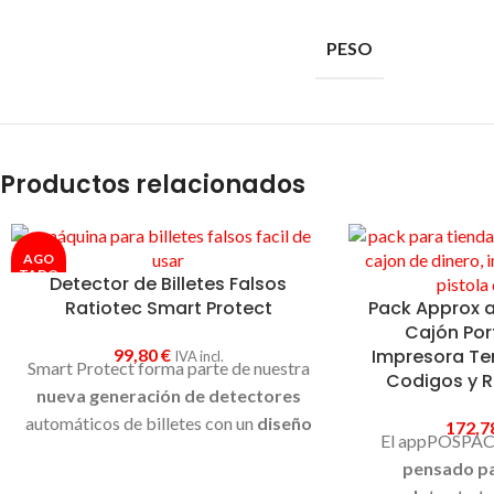
PESO
Productos relacionados
AGO
TADO
Detector de Billetes Falsos
Ratiotec Smart Protect
Pack Approx
Cajón Po
99,80
€
Impresora Te
IVA incl.
Smart Protect forma parte de nuestra
Codigos y R
nueva generación de detectores
automáticos de billetes con un
diseño
172,7
El appPOSPAC
moderno
y con
sensores de
pensado pa
autentificación mejorados.
Smart