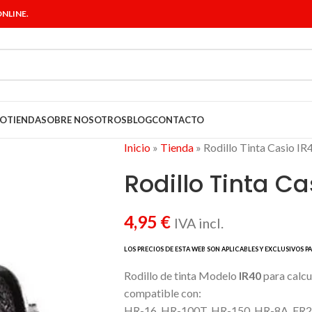
NLINE.
IO
TIENDA
SOBRE NOSOTROS
BLOG
CONTACTO
Inicio
»
Tienda
»
Rodillo Tinta Casio IR
Rodillo Tinta Ca
4,95
€
IVA incl.
Rodillo de tinta Modelo
IR40
para calcu
compatible con:
HR-16, HR-100T, HR-150, HR-8A, FR250