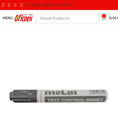
+34 640 158 800
CONTACTO
0
MENU
0,00