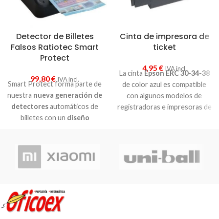
Detector de Billetes
Cinta de impresora de
Falsos Ratiotec Smart
ticket
Protect
4,95
€
IVA incl.
La cinta
Epson ERC 30-34-38
99,80
€
IVA incl.
Smart Protect forma parte de
de color azul es compatible
nuestra
nueva generación de
con algunos modelos de
detectores
automáticos de
registradoras e impresoras de
billetes con un
diseño
tpv mas vendidos, incluso
moderno
y con
sensores de
modelos que no son de marca
autentificación mejorados.
Epson.
Smart Protect permite
comprobar los billetes de
manera
rápida, fácil y fiable
directamente en el punto de
venta. Indica los billetes
sospechosos por medio de la
barra LED y de una señal