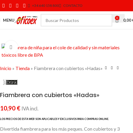
+34 640 158 800
CONTACTO
0
MENU
0,00
Click to enlarge
Inicio
»
Tienda
»
Fiambrera con cubiertos «Hadas»
Fiambrera con cubiertos «Hadas»
10,90
€
IVA incl.
Divertida fiambrera para los más peques. Con cubiertos y 3