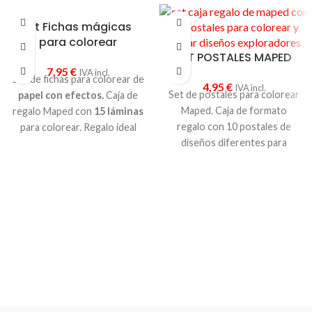
Kit Fichas mágicas
para colorear
KIT POSTALES MAPED
7,95
€
IVA incl.
Set de fichas para colorear de
4,95
€
IVA incl.
Set de postales para colorear
papel con efectos.
Caja de
Maped. Caja de formato
regalo Maped con
15 láminas
regalo con 10 postales de
para colorear. Regalo ideal
diseños diferentes para
para niños y niñas. Elije le
colorear y enviar. Regalo
modelo que más te guste
original para niños y niñas.
Elige entre dos modelos
diferentes