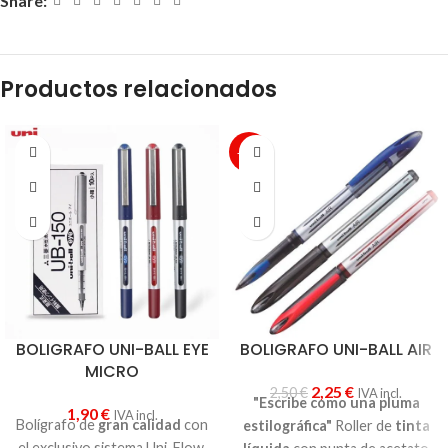
Share:
Productos relacionados
-10%
BOLIGRAFO UNI-BALL EYE
BOLIGRAFO UNI-BALL AIR
MICRO
2,25
€
2,50
€
IVA incl.
"Escribe como una pluma
1,90
€
IVA incl.
Bolígrafo de
gran calidad
con
estilográfica"
Roller de
tinta
el exclusivo sistema Uni-Flow,