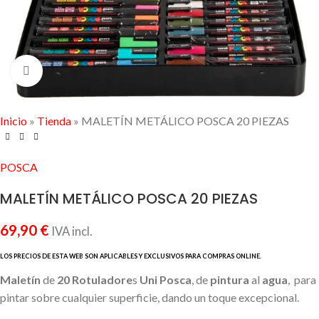
Click to enlarge
Inicio
»
Tienda
»
MALETÍN METÁLICO POSCA 20 PIEZAS
POSCA
MALETÍN METÁLICO POSCA 20 PIEZAS
69,90
€
IVA incl.
Maletín
de
20
Rotuladore
s
Uni
Posca
, de
pintura
al
agua
, para
pintar sobre cualquier superficie, dando un toque excepcional.