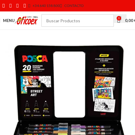
+34 640 158 800
CONTACTO
0
MENU
0,00