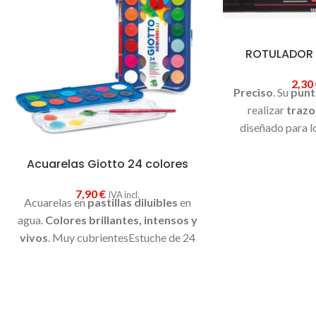
ROTULADOR
2,30
Preciso
. Su
punt
realizar
trazo
diseñado para l
profesionales qu
Acuarelas Giotto 24 colores
extra fino y den
variedad de 
7,90
€
IVA incl.
Acuarelas en
pastillas diluibles
en
agua.
Colores brillantes, intensos y
vivos
. Muy cubrientesEstuche de 24
colores + pincel