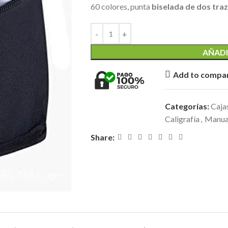
60 colores, punta
biselada de dos trazo
AÑADI
Add to compa
Categorías:
Cajas
Caligrafía
,
Manual
Share: