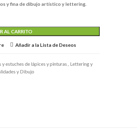
s y fina de dibujo artístico y lettering.
R AL CARRITO
re
Añadir a la Lista de Deseos
 y estuches de lápices y pinturas
,
Lettering y
idades y Dibujo