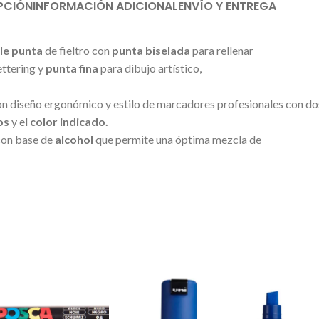
PCIÓN
INFORMACIÓN ADICIONAL
ENVÍO Y ENTREGA
le punta
de fieltro con
punta
biselada
para rellenar
lettering y
punta fina
para dibujo artístico,
n diseño ergonómico y estilo de marcadores profesionales con do
os
y el
color indicado.
on base de
alcohol
que permite una óptima mezcla de