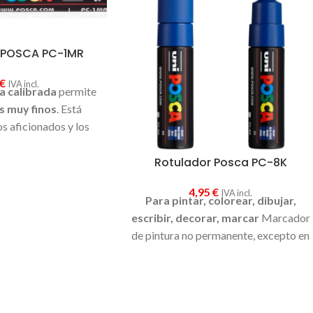
 POSCA PC-1MR
€
IVA incl.
a calibrada
permite
s muy finos
. Está
os aficionados y los
e requieren un trazo
Rotulador Posca PC-8K
so y ofrece una gran
efectos de color.
4,95
€
IVA incl.
Para pintar, colorear, dibujar,
escribir, decorar, marcar
Marcador
de pintura no permanente, excepto en
superficies porosas, con
pintura base
de agua
. Pinta
sobre cualquier
superficie
y es muy resistente a la luz.
Es inodoro y las manchas se pueden