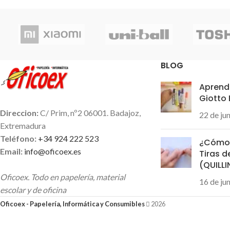
BLOG
Aprende
Giotto
Direccion:
C/ Prim, nº2 06001. Badajoz,
22 de ju
Extremadura
Teléfono:
+34 924 222 523
¿Cómo 
Email:
info@oficoex.es
Tiras d
(QUILL
Oficoex. Todo en papelería, material
16 de ju
escolar y de oficina
Oficoex - Papelería, Informática y Consumibles
2026