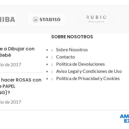
lavar con agua, desapareciendo
inmediatamente. Ideal para cartelería,
decoración, escaparatismo, posters,
manualidades..etc. No tóxico. Colores
brillantes.Ancho de trazo: 8mm
SOBRE NOSOTROS
 a Dibujar con
Sobre Nosotros
 Bebé
Contacto
Política de Devoluciones
nio de 2017
Aviso Legal y Condiciones de Uso
Política de Privacidad y Cookies
hacer ROSAS con
e PAPEL
ING)?
nio de 2017