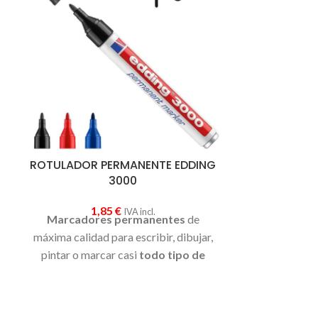
ROTULADOR PERMANENTE EDDING
ROTULA
3000
ST
1,85
€
1
IVA incl.
Marcadores
permanentes
de
Rotulador
pe
máxima calidad para escribir, dibujar,
punta Fina
, c
pintar o marcar casi
todo tipo de
usarlo en cas
materiales
, incluso superficies
metálicas, vidrio y plástico. Tinta
indeleble de
secado rápido
casi sin