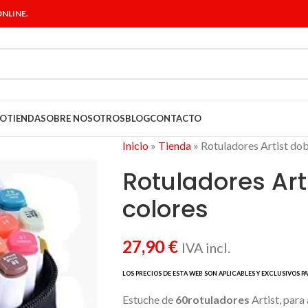
NLINE.
IO
TIENDA
SOBRE NOSOTROS
BLOG
CONTACTO
Inicio
»
Tienda
»
Rotuladores Artist dob
Rotuladores Art
colores
27,90
€
IVA incl.
Estuche de
60rotuladores
Artist, para