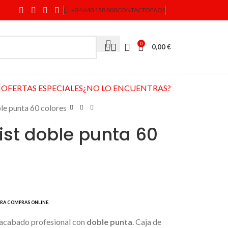
+34 640 158 800
CONTACTO
FAQS
0
0,00
€
OFERTAS ESPECIALES
¿NO LO ENCUENTRAS?
le punta 60 colores
ist doble punta 60
 acabado profesional con
doble punta
. Caja de