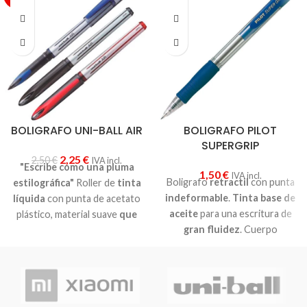
BOLIGRAFO UNI-BALL AIR
BOLIGRAFO PILOT
SUPERGRIP
2,25
€
2,50
€
IVA incl.
"Escribe como una pluma
1,50
€
IVA incl.
Boligrafo
retractil
con punta
estilográfica"
Roller de
tinta
indeformable
.
Tinta base de
líquida
con punta de acetato
aceite
para una escritura de
plástico, material suave
que
gran fluidez
. Cuerpo
permite ajustar el ancho y la
transparente, clip y grip de
intensidad de la escritura
,
caucho. Diámetro de bola:
dependiendo de la presión y
1mm. Ancho de trazo: 0.4mm.
del ángulo de escritura. Punta
de bola 0,8 mm. Ancho