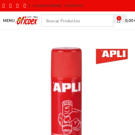
+34 640 158 800
CONTACTO
0
MENU
0,00