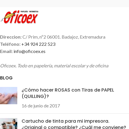
escritura 0,35-0,55 mm.
Tienes tres variaciones, con
tinta en azul, rojo o negro.
Cual es tu favorito??
Direccion:
C/ Prim, nº2 06001. Badajoz, Extremadura
Teléfono:
+34 924 222 523
Email:
info@oficoex.es
Oficoex. Todo en papelería, material escolar y de oficina
BLOG
¿Cómo hacer ROSAS con Tiras de PAPEL
(QUILLING)?
16 de junio de 2017
Cartucho de tinta para mi impresora.
¿Original o compatible? ¿Cuál me conviene?