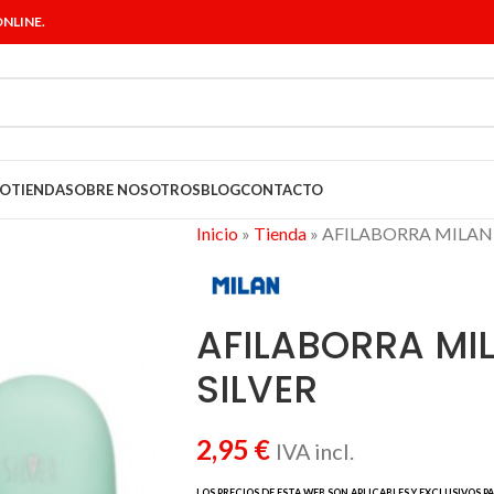
NLINE.
IO
TIENDA
SOBRE NOSOTROS
BLOG
CONTACTO
Inicio
»
Tienda
»
AFILABORRA MILAN 
AFILABORRA MI
SILVER
2,95
€
IVA incl.