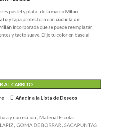
lores pastel y plata, de la marca
Milan
.
ito
y tapa protectora con
cuchilla de
Milán
incorporada que se puede reemplazar
ntes y tacto suave. Elije tu color en base al
R AL CARRITO
re
Añadir a la Lista de Deseos
itura y corrección
,
Material Escolar
LAPIZ
,
GOMA DE BORRAR
,
SACAPUNTAS