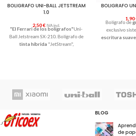
BOLIGRAFO UNI-BALL JETSTREAM
BOLIGRAFO UN
1.0
1,90
Bolígrafo de
g
2,50
€
IVA incl.
"El Ferrari de los bolígrafos"
Uni-
exclusivo sist
Ball Jetstream SX-210. Bolígrafo de
escritura suave
tinta híbrida
"JetStream",
El Eye Micro utili
desarrollada en
exclusiva
por
que no se atenú
Mitsubishi Pencil. Combina las
agua
y evita
ventajas de la
tinta líquida (rapidez)
Bolígrafo de ti
y de la tinta de gel (suavidad)
.
Unico
colores:
azul,
en el mercado. Su tinta pigmentada
trasera de car
antifraude
, no se puede falsificar. Es
ultrafinas con 
tinta resistente al agua y a la luz. Es
la
perfectas para esc
tinta más rápida del mundo
. Secado
pe
instantáneo, lo que la hace
ideal para
BLOG
Punta de acero in
personas zurdas.
carburo de tungs
Aprende
no se romperá cua
de pap
Agarre cómodo,