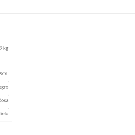
9 kg
SOL
,
egro
,
Rosa
,
ielo