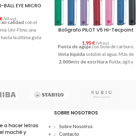
I-BALL EYE MICRO
€
IVA incl.
ran calidad
con el
Bolígrafo PILOT V5 Hi-Tecpoint
ema Uni-Flow, una
hasta la última gota
1,95
€
IVA incl.
za tinta Uni Super Ink,
Punta de aguja
con bola de carburo,
a, es
resistente al
tinta líquida
soluble al agua. Más de
 la manipulación
2.000mts de escritura
fluida, ágil y
nta líquida, en tres
duradera. Gracias al sistema de
flujo
 rojo o negro
; con
de tinta
v-system, el trazo de
tulina; crea líneas
escritura siempre se mantiene
su punta de
0,5 mm
,
constante.
ritura técnica y letra
queña
SOBRE NOSOTROS
oxidable con bola de
teno; este bolígrafo
 a hacer letras
Sobre Nosotros
ndo más lo necesites
el maché y
Contacto
excelente
tanto para