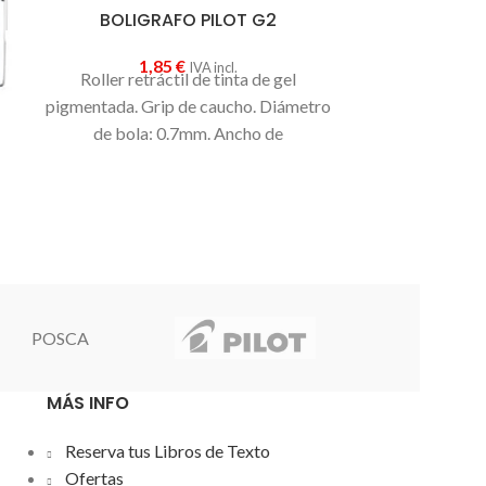
BOLIGRAFO PILOT G2
BOLIGRAF
1,85
€
0
IVA incl.
Roller retráctil de tinta de gel
MILAN ha da
pigmentada. Grip de caucho. Diámetro
diseño de prod
de bola: 0.7mm. Ancho de
el nuevo bo
trazo:0.4mm.
misma
calid
clásica go
bolígrafo.
Eco
prestaciones
retráctil
,
tac
mismo c
POSCA
MÁS INFO
Reserva tus Libros de Texto
Ofertas