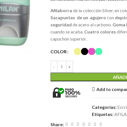
Afilaborra
de la colección Silver, en co
Sacapuntas de un agujero
con
depós
seguridad
de acero al carbono.
Goma 
cuando se acaba.
Cuatro colores
difere
capuchón superior.
COLOR
AÑADI
Add to compa
Categorías:
Escr
Etiquetas:
AFILA
Share: