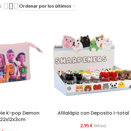
6
iple K-pop Demon
Afilalápiz con Deposito i-total
 22x12x3cm
2,95
€
IVA incl.