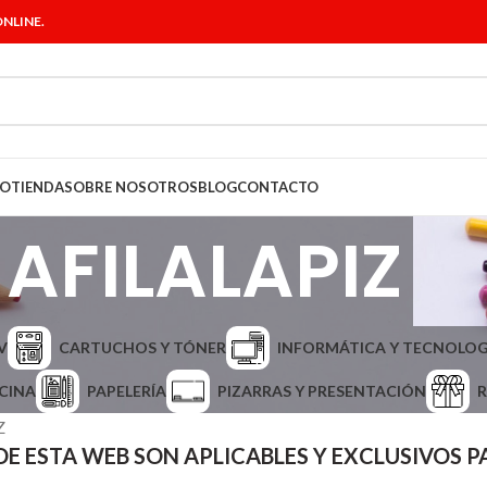
NLINE.
IO
TIENDA
SOBRE NOSOTROS
BLOG
CONTACTO
AFILALAPIZ
V
CARTUCHOS Y TÓNER
INFORMÁTICA Y TECNOLOG
CINA
PAPELERÍA
PIZARRAS Y PRESENTACIÓN
R
Z
DE ESTA WEB SON APLICABLES Y EXCLUSIVOS 