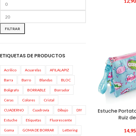
12,9
FILTRAR
ETIQUETAS DE PRODUCTOS
Acrilico
Acuarelas
AFILALAPIZ
Barra
Barro
Blandas
BLOC
Boligrafo
BORRABLE
Borrador
Ceras
Colores
Cristal
Estuche Portat
CUADERNO
Cuadrovía
Dibujo
DIY
Ruiz de
Estuche
Etiquetas
Fluorescente
14,9
Goma
GOMA DE BORRAR
Lettering