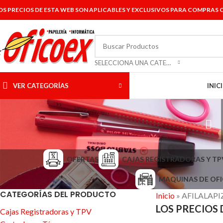
OS PRECIOS DE ESTA WEB SON APLICABLES Y EXCLUSIVOS PARA COMPRAS O
SELECCIONA UNA CATEGORÍA
VER CATEGORÍAS
INIC
OFERTAS
CAJAS REGISTRADORAS Y TP
MAQUINAS DE OFI
CATEGORÍAS DEL PRODUCTO
Inicio
»
AFILALAPI
LOS PRECIOS 
Cajas Registradoras y TPV