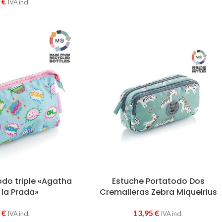
0
€
IVA incl.
odo triple «Agatha
Estuche Portatodo Dos
 la Prada»
Cremalleras Zebra Miquelrius
5
€
13,95
€
IVA incl.
IVA incl.