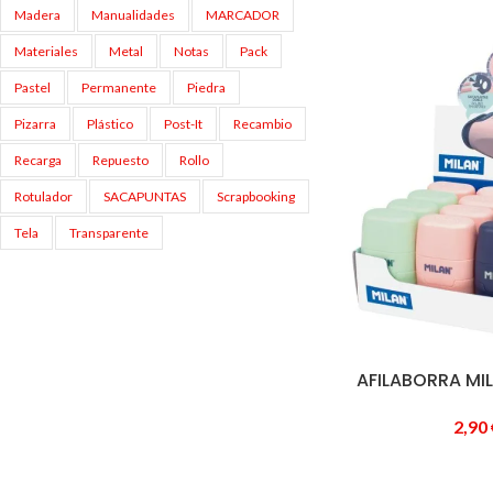
Madera
Manualidades
MARCADOR
Materiales
Metal
Notas
Pack
Pastel
Permanente
Piedra
Pizarra
Plástico
Post-It
Recambio
Recarga
Repuesto
Rollo
Rotulador
SACAPUNTAS
Scrapbooking
Tela
Transparente
AFILABORRA MI
2,90