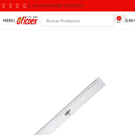
+34 640 158 800
CONTACTO
0
MENU
0,00