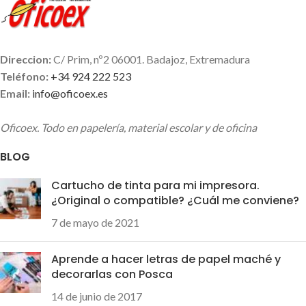
antifraude
, no se puede
negro
; con trasera de
falsificar. Es tinta resistente al
cartulina; crea líneas ultrafinas
agua y a la luz. Es
la tinta más
con su punta de
0,5 mm
,
rápida del mundo
. Secado
perfectas para escritura
Direccion:
C/ Prim, nº2 06001. Badajoz, Extremadura
instantáneo, lo que la hace
técnica y letra pequeña
Teléfono:
+34 924 222 523
ideal para personas zurdas.
Punta de acero inoxidable con
Email:
info@oficoex.es
bola de carburo de tungsteno;
este bolígrafo no se romperá
Oficoex. Todo en papelería, material escolar y de oficina
cuando más lo necesites
Agarre cómodo,
excelente
BLOG
tanto para usuarios diestros
como para
zurdos
, que
Cartucho de tinta para mi impresora.
asegura que podrás seguir
¿Original o compatible? ¿Cuál me conviene?
escribiendo todo el día
7 de mayo de 2021
Aprende a hacer letras de papel maché y
decorarlas con Posca
14 de junio de 2017