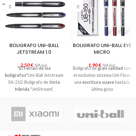
BOLIGRAFO UNI-BALL
BOLIGRAFO UNI-BALL EYE
JETSTREAM 1.0
MICRO
2,50
€
1,90
€
IVA incl.
IVA incl.
"El Ferrari de los
Bolígrafo de
gran calidad
con
bolígrafos"
Uni-Ball Jetstream
el exclusivo sistema Uni-Flow,
SX-210. Bolígrafo de
tinta
una
escritura suave
hasta la
híbrida
"JetStream",
última gota
desarrollada en
exclusiva
por
El Eye Micro utiliza tinta Uni
Mitsubishi Pencil. Combina las
Super Ink, que no se atenúa,
ventajas de la
tinta líquida
es
resistente al agua
y evita
(rapidez) y de la tinta de gel
la manipulación
(suavidad)
.
Unico
en el
Bolígrafo de tinta líquida, en
mercado. Su tinta pigmentada
tres colores:
azul, rojo o