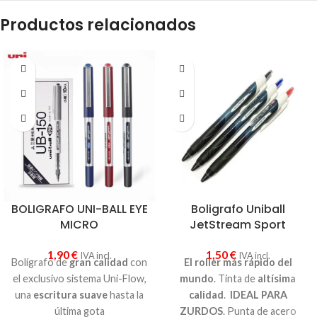
Productos relacionados
BOLIGRAFO UNI-BALL EYE
Boligrafo Uniball
MICRO
JetStream Sport
1,90
€
1,50
€
IVA incl.
IVA incl.
Bolígrafo de
gran calidad
con
El roller más rápido del
el exclusivo sistema Uni-Flow,
mundo
. Tinta de
altísima
una
escritura suave
hasta la
calidad
.
IDEAL PARA
última gota
ZURDOS
. Punta de acero