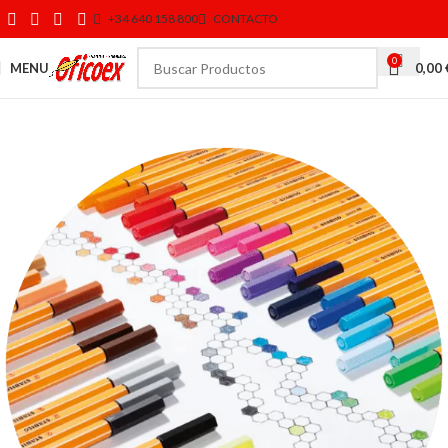
+34 640 158 800
CONTACTO
0
MENU
0,00