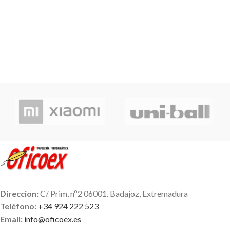
Direccion:
C/ Prim, nº2 06001. Badajoz, Extremadura
Teléfono:
+34 924 222 523
Email:
info@oficoex.es