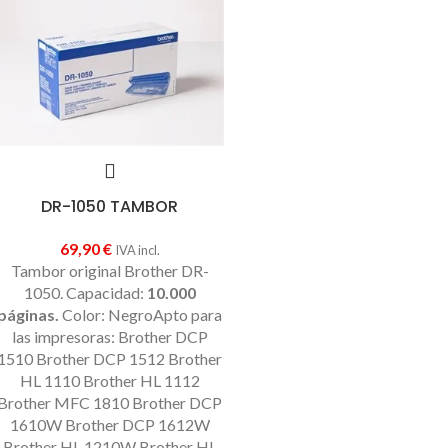
DR-1050 TAMBOR
69,90
€
IVA incl.
Tambor original Brother DR-
1050. Capacidad:
10.000
páginas.
Color: NegroApto para
las impresoras: Brother DCP
1510 Brother DCP 1512 Brother
HL 1110 Brother HL 1112
Brother MFC 1810 Brother DCP
1610W Brother DCP 1612W
Brother HL 1210W Brother HL