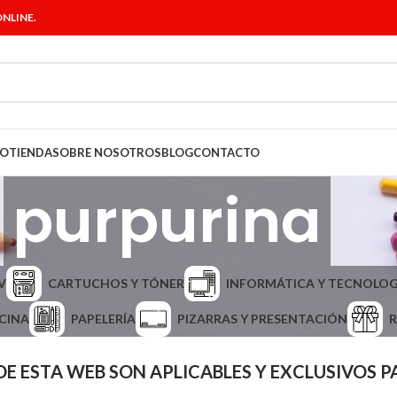
NLINE.
IO
TIENDA
SOBRE NOSOTROS
BLOG
CONTACTO
purpurina
V
CARTUCHOS Y TÓNER
INFORMÁTICA Y TECNOLOG
CINA
PAPELERÍA
PIZARRAS Y PRESENTACIÓN
R
DE ESTA WEB SON APLICABLES Y EXCLUSIVOS 