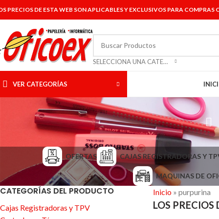
OS PRECIOS DE ESTA WEB SON APLICABLES Y EXCLUSIVOS PARA COMPRAS O
SELECCIONA UNA CATEGORÍA
VER CATEGORÍAS
INIC
OFERTAS
CAJAS REGISTRADORAS Y TP
MAQUINAS DE OFI
CATEGORÍAS DEL PRODUCTO
Inicio
»
purpurina
LOS PRECIOS 
Cajas Registradoras y TPV