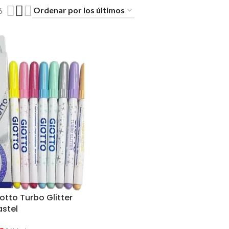
6
otto Turbo Glitter
astel