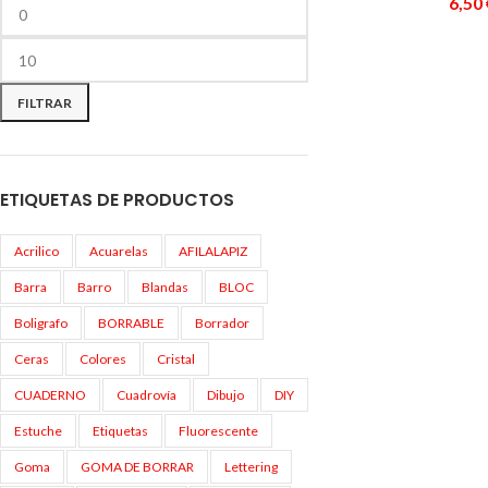
6,50
FILTRAR
ETIQUETAS DE PRODUCTOS
Acrilico
Acuarelas
AFILALAPIZ
Barra
Barro
Blandas
BLOC
Boligrafo
BORRABLE
Borrador
Ceras
Colores
Cristal
CUADERNO
Cuadrovía
Dibujo
DIY
Estuche
Etiquetas
Fluorescente
Goma
GOMA DE BORRAR
Lettering