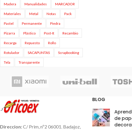
Madera
Manualidades
MARCADOR
Materiales
Metal
Notas
Pack
Pastel
Permanente
Piedra
Pizarra
Plástico
Post-It
Recambio
Recarga
Repuesto
Rollo
Rotulador
SACAPUNTAS
Scrapbooking
Tela
Transparente
BLOG
Aprende
de pap
decora
Direccion:
C/ Prim, nº2 06001. Badajoz,